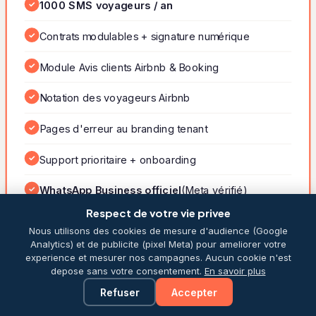
✓
1000 SMS voyageurs / an
✓
Contrats modulables + signature numérique
✓
Module Avis clients Airbnb & Booking
✓
Notation des voyageurs Airbnb
✓
Pages d'erreur au branding tenant
✓
Support prioritaire + onboarding
✓
WhatsApp Business officiel
(Meta vérifié)
Respect de votre vie privee
✓
Intégration
PriceLabs
Nous utilisons des cookies de mesure d'audience (Google
Analytics) et de publicite (pixel Meta) pour ameliorer votre
experience et mesurer nos campagnes. Aucun cookie n'est
depose sans votre consentement.
En savoir plus
Choisir Premium
Refuser
Accepter