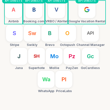
API DIRECTE
API DIRECTE
API DIRECTE
API DIRECTE
A
B
V
Airbnb
Booking.com
VRBO / Abritel
Google Vacation Rental
S
Sw
B
O
API
Stripe
Swikly
Brevo
Octopush
Channel Manager
J
Mo
Pz
Gc
SH
Jana
Superhote
Mollie
PayZen
GoCardless
Wa
Pl
WhatsApp
PriceLabs