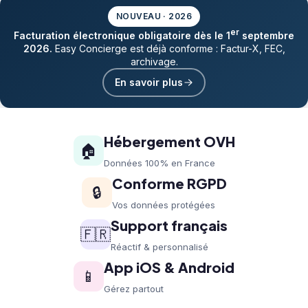
NOUVEAU · 2026
er
Facturation électronique obligatoire dès le 1
septembre
2026.
Easy Concierge est déjà conforme : Factur-X, FEC,
archivage.
En savoir plus
Hébergement OVH
🏠
Données 100% en France
Conforme RGPD
🔒
Vos données protégées
Support français
🇫🇷
Réactif & personnalisé
App iOS & Android
📱
Gérez partout