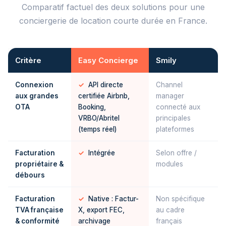
Comparatif factuel des deux solutions pour une
conciergerie de location courte durée en France.
Critère
Easy Concierge
Smily
Connexion
✓
API directe
Channel
aux grandes
certifiée Airbnb,
manager
OTA
Booking,
connecté aux
VRBO/Abritel
principales
(temps réel)
plateformes
Facturation
✓
Intégrée
Selon offre /
propriétaire &
modules
débours
Facturation
✓
Native : Factur-
Non spécifique
TVA française
X, export FEC,
au cadre
& conformité
archivage
français