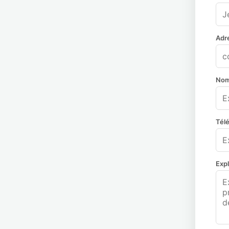
Adr
Nom 
Tél
Exp