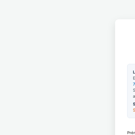
L
E
S
a
Pré